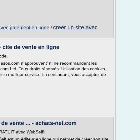
creer un site avec
 avec paiement en ligne
/
 cite de vente en ligne
ode.
ur asos.com n'approuvent' ni ne recommandent les
.com Ltd. Tous droits réservés. Utilisation des cookies.
ir le meilleur service. En continuant, vous acceptez de
 de vente ... - achats-net.com
t GRATUIT avec WebSelf!
f est un éditeur en ligne qui permet de créer son site