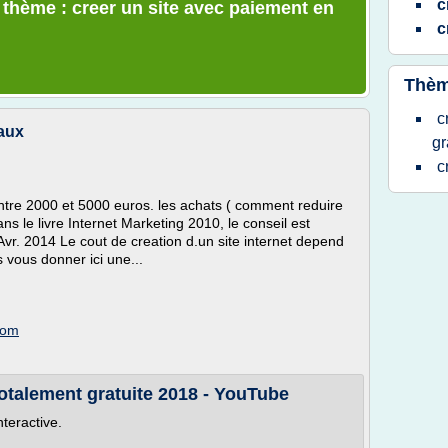
c
e thème : creer un site avec paiement en
c
Thèm
c
yaux
gr
c
ntre 2000 et 5000 euros. les achats ( comment reduire
Dans le livre Internet Marketing 2010, le conseil est
Avr. 2014 Le cout de creation d.un site internet depend
 vous donner ici une...
com
totalement gratuite 2018 - YouTube
nteractive.