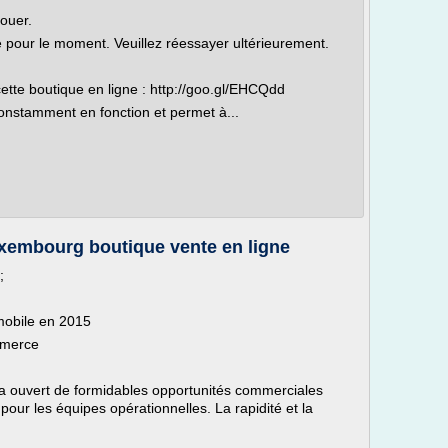
louer.
le pour le moment. Veuillez réessayer ultérieurement.
tte boutique en ligne : http://goo.gl/EHCQdd
 constamment en fonction et permet à...
xembourg boutique vente en ligne
;
mobile en 2015
mmerce
a ouvert de formidables opportunités commerciales
our les équipes opérationnelles. La rapidité et la