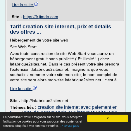
Lire la suite
Site :
https://fr.jimdo.com
Tarif creation site internet, prix et details
des offres ...
Hébergement de votre site web
Site Web Start
Avec toute construction de site Web Start vous aurez un
hébergement gratuit sans publicité ( Et illimité ! ) chez
lafabrique2sites.net. Dans le cas présent votre site prendra
l'extension .lafabrique2sites.net. Imaginons que vous
souhaitiez nommer votre site mon-site, le nom complet de
votre site sera alors mon-site.lafabrique2sites.net ; c'est à...
Lire la suite
Site :
http://lafabrique2sites.net
creation site internet avec paiement en
Thèmes liés :
site de commande sur internet
site web
ligne
/
/
En poursuivant votre navigation sur ce site, vous acceptez
pour acheter en ligne
/
acheter domaine site web
/
X
l'utilisation de cookies pour vous proposer des contenus et
acheter site web
services adaptés à vos centres d'intérêts.
En savoir plus