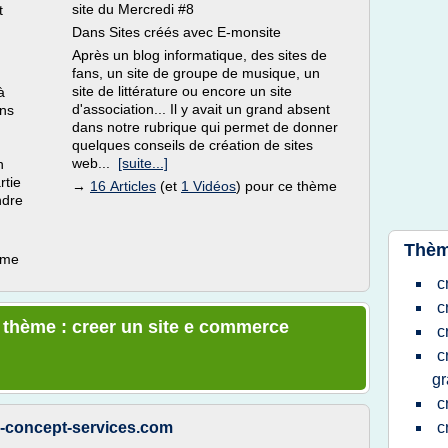
site du Mercredi #8
t
Dans Sites créés avec E-monsite
Après un blog informatique, des sites de
fans, un site de groupe de musique, un
site de littérature ou encore un site
à
d'association... Il y avait un grand absent
ons
dans notre rubrique qui permet de donner
quelques conseils de création de sites
web...
[suite...]
n
rtie
→
16 Articles
(et
1 Vidéos
) pour ce thème
ndre
Thèm
ème
c
c
e thème : creer un site e commerce
c
c
gr
c
m-concept-services.com
c