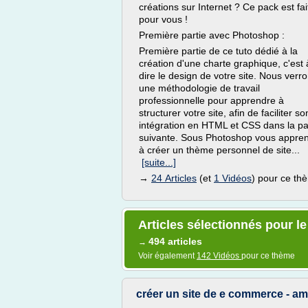
créations sur Internet ? Ce pack est fai
pour vous !
Première partie avec Photoshop :
Première partie de ce tuto dédié à la
création d'une charte graphique, c'est 
dire le design de votre site. Nous verr
une méthodologie de travail
professionnelle pour apprendre à
structurer votre site, afin de faciliter so
intégration en HTML et CSS dans la pa
suivante. Sous Photoshop vous appre
à créer un thème personnel de site...
[suite...]
→
24 Articles
(et
1 Vidéos
) pour ce th
Articles sélectionnés pour l
494 articles
→
Voir également
142 Vidéos
pour ce thème
créer un site de e commerce - a