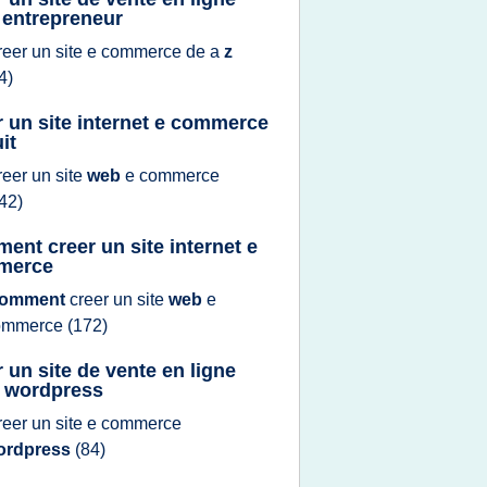
 entrepreneur
reer
un
site e commerce
de a
z
4)
r un site internet e commerce
it
reer
un
site
web
e commerce
42)
ent creer un site internet e
merce
omment
creer
un
site
web
e
ommerce
(172)
r un site de vente en ligne
 wordpress
reer
un
site e commerce
ordpress
(84)