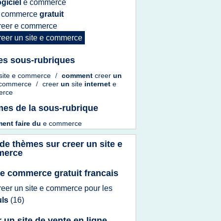
ogiciel
e commerce
 commerce
gratuit
reer e commerce
reer
un
site e commerce
es sous-rubriques
site e commerce
/
comment
creer
un
e commerce
/
creer
un
site
internet
e
erce
es de la sous-rubrique
ent faire
du
e commerce
 de thèmes sur
creer un site e
merce
e commerce gratuit francais
reer
un
site e commerce
pour les
uls
(16)
r un site de vente en ligne