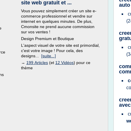
site web gratuit et ...
auto
Vous pouvez simplement créer un site e-
c
commerce professionnel et vendre sur
(2
internet en quelques minutes. De plus,
Cmonsite ne prend aucune commission
e
sur vos ventes !
cree
gratu
Design Premium et Boutique
L'aspect visuel de votre site est primordial,
c
c'est votre image ! Pour cela, des
rce
(3
designs...
[suite...]
→
199 Articles
(et
12 Vidéos
) pour ce
comm
thème
com
ns
c
c
cree
avec
c
w