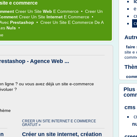
l
 site e commerce
e
omment
Creer
Un
Site
Web
E Commerce
•
Creer
Un
c
Comment
Creer
Un
Site
Internet
E Commerce
•
Avec
Prestashop
•
Creer
Un
Site E Commerce
De A
c
Les
Nuls
•
me
Autr
faire
site 
comm
restashop - Agence Web ...
Thèm
comm
 en ligne ? ou vous avez déjà un site e-commerce
Plus
évoluer ?
com
cms 
 thème
c
CREER UN SITE INTERNET E COMMERCE
n
GRATUIT »
en
Créer un site internet, création
cree