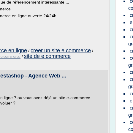
c
ique de référencement intéressante ...
c
mmerce
c
merce en ligne ouverte 24/24h.
e
c
c
gr
rce en ligne
creer un site e commerce
/
/
c
site de e commerce
/
e e commerce
c
gr
c
restashop - Agence Web ...
c
gr
c
en ligne ? ou vous avez déjà un site e-commerce
e
évoluer ?
c
gr
c
c