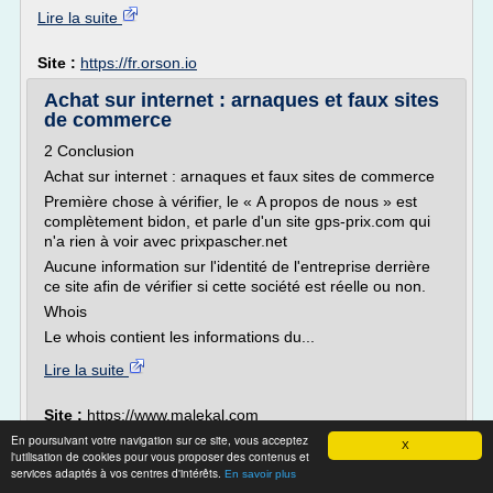
Lire la suite
Site :
https://fr.orson.io
Achat sur internet : arnaques et faux sites
de commerce
2 Conclusion
Achat sur internet : arnaques et faux sites de commerce
Première chose à vérifier, le « A propos de nous » est
complètement bidon, et parle d'un site gps-prix.com qui
n'a rien à voir avec prixpascher.net
Aucune information sur l'identité de l'entreprise derrière
ce site afin de vérifier si cette société est réelle ou non.
Whois
Le whois contient les informations du...
Lire la suite
Site :
https://www.malekal.com
sites
En poursuivant votre navigation sur ce site, vous acceptez
Thèmes liés :
site d'achat sur internet en chine
/
X
l'utilisation de cookies pour vous proposer des contenus et
d'achat sur internet
sites d achat sur internet
/
/
services adaptés à vos centres d'intérêts.
En savoir plus
achat site internet e commerce
/
comment creer